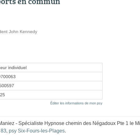
ports en commun
ident John Kennedy
eur individuel
9700063
500597
025
Éditer les informations de mon psy
aniez - Spécialiste Hypnose chemin des Négadoux Pte 1 le Mili
 83
,
psy Six-Fours-les-Plages
.