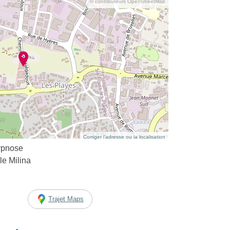
© contributeurs OpenStreetMap
Corriger l’adresse ou la localisation
ypnose
e Milina
Trajet Maps