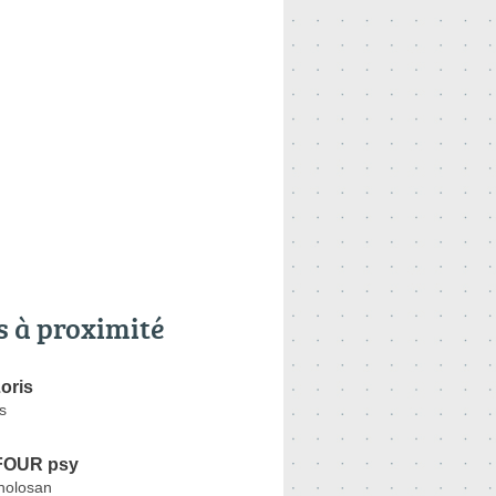
s à proximité
oris
s
FOUR psy
holosan