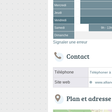
Mercredi
Jeudi
Vendredi
Samedi
9h - 13
Dimanche
Signaler une erreur
Contact
Téléphone
Téléphoner à 
Site web
www.allian
Plan et adresse