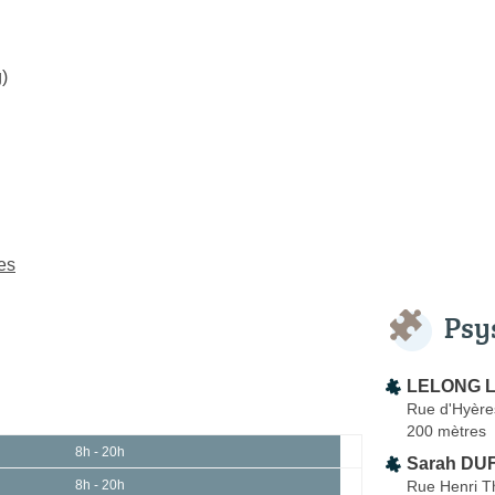
)
es
Psy
LELONG L
Rue d'Hyère
200 mètres
8h - 20h
Sarah DU
Rue Henri T
8h - 20h