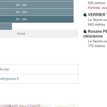
535 mètres
8h - 20h
Fermée, ouv
8h - 20h
VERRIER T
La Seyne-su
8h - 20h
660 mètres
h
Roxane PE
Fermé
clinicienne
La Seyne-su
775 mètres
la psy
cehypnose.fr