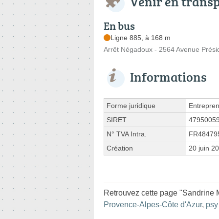
Venir en trans
En bus
Ligne 885, à 168 m
Arrêt Négadoux - 2564 Avenue Prés
Informations
Forme juridique
Entrepren
SIRET
4795005
N° TVA Intra.
FR48479
Création
20 juin 2
Retrouvez cette page "Sandrine M
Provence-Alpes-Côte d'Azur
,
psy