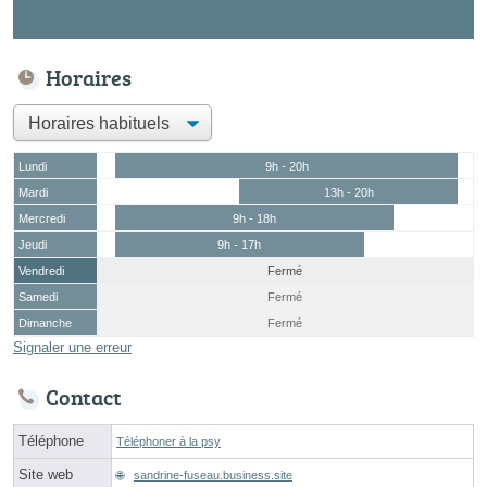
Horaires
Lundi
9h - 20h
Mardi
13h - 20h
Mercredi
9h - 18h
Jeudi
9h - 17h
Vendredi
Fermé
Samedi
Fermé
Dimanche
Fermé
Signaler une erreur
Contact
Téléphone
Téléphoner à la psy
Site web
sandrine-fuseau.business.site