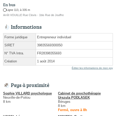
En bus
Ligne 113, à 335 m
Arrêt VOUILLE Rue Clovis - 1bis Rue de Jouffre
Informations
Forme juridique
Entrepreneur individuel
SIRET
39835569300050
N° TVA Intra.
FR28398355693
Création
1 août 2014
Éditer les informations de mon psy
Psys à proximité
Sophie VILLARD psychologue
Cabinet de psychothérapie
Neuville-de-Poitou
Urszula PODLASEK
8 km
Béruges
8 km
Fermé, ouvre à 8h