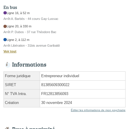
En bus
Ligne 16, à 52 m
Arrêt A. Barbès - 44 cours Gay-Lussac
Ligne 20, à 330 m
Arrêt P. Dubos - 37 rue Théodore Bac
Ligne 2, à 112 m
Arrêt Libération - 31bis avenue Garibaldi
Voir tout
Informations
Forme juridique
Entrepreneur individuel
SIRET
81385609300022
N° TVA Intra.
FR12813856093
Création
30 novembre 2024
Éditer les informations de mon psychiatre
Psys à proximité