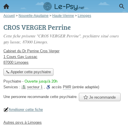
Accueil
>
Nouvelle-Aquitaine
>
Haute-Vienne
>
Limoges
CROS VERGER Perrine
Cette fiche présente "CROS VERGER Perrine", psychiatre situé
cours
gay lussac
, 87000 Limoges.
Cabinet du Dr Perrine Cros Verger
1 Cours Gay Lussac
87000 Limoges
📞 Appeler cette psychiatre
Psychiatre
-
Ouverte jusqu'à 20h
Services :
secteur 1
,
accès
PMR
(entrée adaptée)
Une personne
recommande
cette psychiatre.
Je recommande
Améliorer cette fiche
Autres psys à Limoges