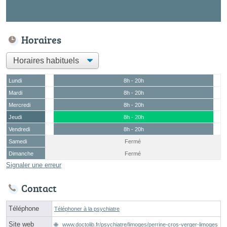
Horaires
Lundi
8h - 20h
Mardi
8h - 20h
Mercredi
8h - 20h
Jeudi
8h - 20h
Vendredi
8h - 20h
Samedi
Fermé
Dimanche
Fermé
Signaler une erreur
Contact
Téléphone
Téléphoner à la psychiatre
Site web
www.doctolib.fr/psychiatre/limoges/perrine-cros-verger-limoges