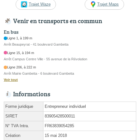
Trajet Waze
Trajet Maps
Venir en transports en commun
En bus
Ligne 1, à 199 m
Arrêt Beaupeyrat - 41 boulevard Gambetta
Ligne 15, à 194 m
Arrêt Campus Centre Ville - 55 avenue de la Révolution
Ligne 206, à 222 m
Arrêt Mairie Gambetta - 6 boulevard Gambetta
Voir tout
Informations
Forme juridique
Entrepreneur individuel
SIRET
83905428500011
N° TVA Intra.
FR63839054285
Création
15 mai 2018