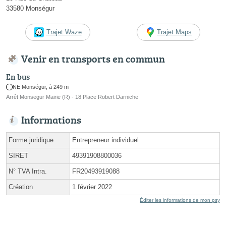
33580 Monségur
Trajet Waze
Trajet Maps
Venir en transports en commun
En bus
NE Monségur, à 249 m
Arrêt Monsegur Mairie (R) - 18 Place Robert Darniche
Informations
Forme juridique
Entrepreneur individuel
SIRET
49391908800036
N° TVA Intra.
FR20493919088
Création
1 février 2022
Éditer les informations de mon psy