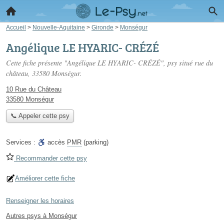
Accueil
>
Nouvelle-Aquitaine
>
Gironde
>
Monségur
Angélique LE HYARIC- CRÉZÉ
Cette fiche présente "Angélique LE HYARIC- CRÉZÉ", psy situé
rue du
château
, 33580 Monségur.
10 Rue du Château
33580 Monségur
📞 Appeler cette psy
Services :
accès
PMR
(parking)
Recommander cette psy
Améliorer cette fiche
Renseigner les horaires
Autres psys à Monségur