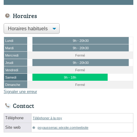
Horaires
Lundi
9h - 20h30
Mardi
9h - 20h30
Mercredi
Fermé
Jeudi
9h - 20h30
Vendredi
Fermé
Samedi
9h - 18h
Dimanche
Fermé
Signaler une erreur
Contact
Téléphone
Téléphoner à la psy
Site web
psyaussenac.wixsite.com/website