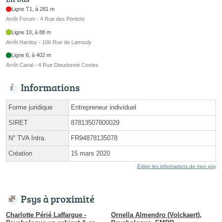
Ligne T1, à 281 m
Arrêt Forum - 4 Rue des Pontots
Ligne 10, à 88 m
Arrêt Hardoy - 106 Rue de Lamouly
Ligne 6, à 402 m
Arrêt Canal - 4 Rue Dieudonné Costes
Informations
Forme juridique
Entrepreneur individuel
SIRET
87813507800029
N° TVA Intra.
FR94878135078
Création
15 mars 2020
Éditer les informations de mon psy
Psys à proximité
Charlotte Périé Laffargue -
Ornella Almendro (Volckaert),