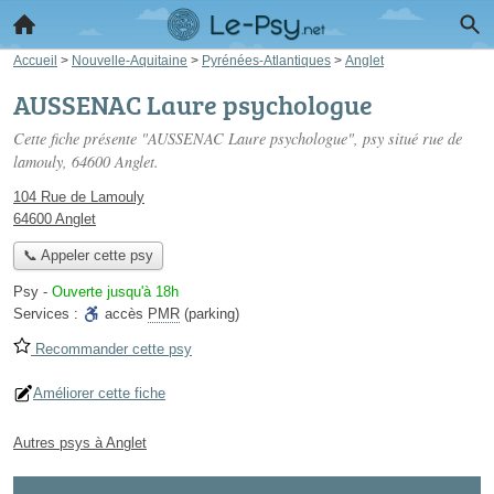
Accueil
>
Nouvelle-Aquitaine
>
Pyrénées-Atlantiques
>
Anglet
AUSSENAC Laure psychologue
Cette fiche présente "AUSSENAC Laure psychologue", psy situé
rue de
lamouly
, 64600 Anglet.
104 Rue de Lamouly
64600 Anglet
📞 Appeler cette psy
Psy
-
Ouverte jusqu'à 18h
Services :
accès
PMR
(parking)
Recommander cette psy
Améliorer cette fiche
Autres psys à Anglet