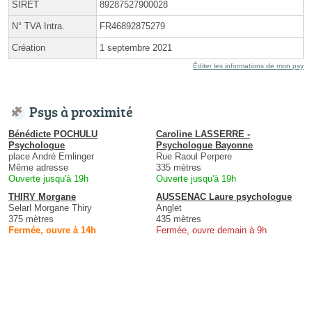
SIRET
89287527900028
N° TVA Intra.
FR46892875279
Création
1 septembre 2021
Éditer les informations de mon psy
Psys à proximité
Bénédicte POCHULU
Caroline LASSERRE -
Psychologue
Psychologue Bayonne
place André Emlinger
Rue Raoul Perpere
Même adresse
335 mètres
Ouverte jusqu'à 19h
Ouverte jusqu'à 19h
THIRY Morgane
AUSSENAC Laure psychologue
Selarl Morgane Thiry
Anglet
375 mètres
435 mètres
Fermée, ouvre à 14h
Fermée, ouvre demain à 9h