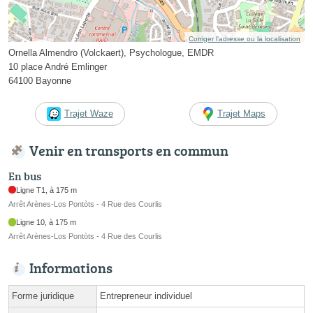
Corriger l’adresse ou la localisation
Ornella Almendro (Volckaert), Psychologue, EMDR
10 place André Emlinger
64100 Bayonne
Trajet Waze
Trajet Maps
Venir en transports en commun
En bus
Ligne T1, à 175 m
Arrêt Arènes-Los Pontòts - 4 Rue des Courlis
Ligne 10, à 175 m
Arrêt Arènes-Los Pontòts - 4 Rue des Courlis
Informations
Forme juridique
Entrepreneur individuel