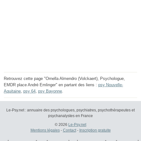
Retrouvez cette page "Ornella Almendro (Volckaert), Psychologue,
EMDR place André Emlinger" en partant des liens :
psy Nouvelle-
Aquitaine
,
psy 64
,
psy Bayonne
.
Le-Psy.net : annuaire des psychologues, psychiatres, psychothérapeutes et
psychanalystes en France
© 2026
Le-Psy.net
Mentions légales
-
Contact
-
Inscription gratuite