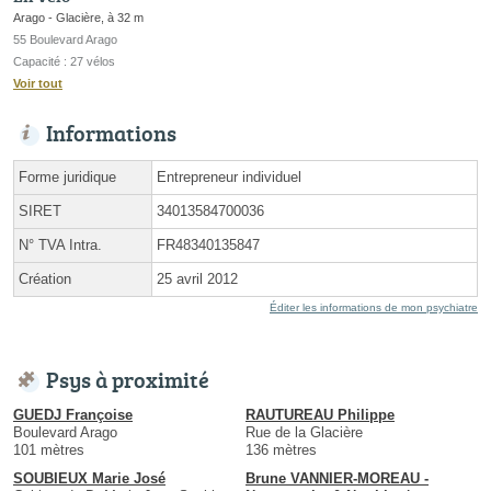
Arago - Glacière, à 32 m
55 Boulevard Arago
Capacité : 27 vélos
Voir tout
Informations
Forme juridique
Entrepreneur individuel
SIRET
34013584700036
N° TVA Intra.
FR48340135847
Création
25 avril 2012
Éditer les informations de mon psychiatre
Psys à proximité
GUEDJ Françoise
RAUTUREAU Philippe
Boulevard Arago
Rue de la Glacière
101 mètres
136 mètres
SOUBIEUX Marie José
Brune VANNIER-MOREAU -