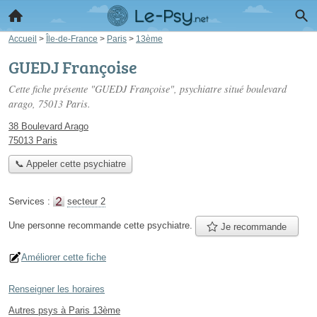
Accueil
>
Île-de-France
>
Paris
>
13ème
GUEDJ Françoise
Cette fiche présente "GUEDJ Françoise", psychiatre situé
boulevard
arago
, 75013 Paris.
38 Boulevard Arago
75013 Paris
📞 Appeler cette psychiatre
Services :
secteur 2
Une personne
recommande
cette psychiatre.
Je recommande
Améliorer cette fiche
Renseigner les horaires
Autres psys à Paris 13ème