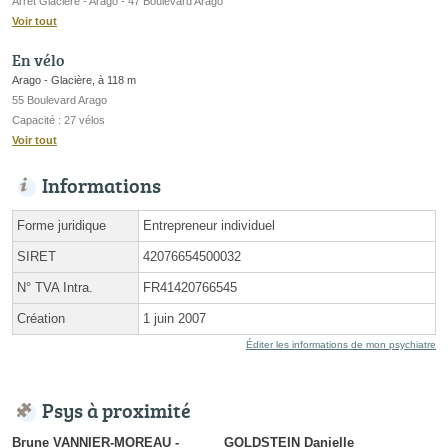
Arrêt Glacière - Arago - 47 Boulevard Arago
Voir tout
En vélo
Arago - Glacière, à 118 m
55 Boulevard Arago
Capacité : 27 vélos
Voir tout
Informations
Forme juridique
Entrepreneur individuel
SIRET
42076654500032
N° TVA Intra.
FR41420766545
Création
1 juin 2007
Éditer les informations de mon psychiatre
Psys à proximité
Brune VANNIER-MOREAU -
GOLDSTEIN Danielle